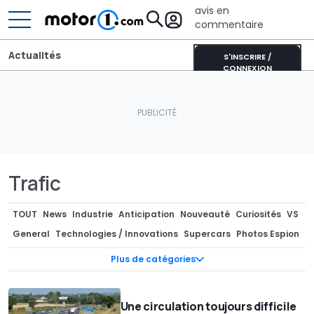
avis en
commentaire
Actualités
S'INSCRIRE /
CONNEXION
Trafic
TOUT
News
Industrie
Anticipation
Nouveauté
Curiosités
VS
General
Technologies / Innovations
Supercars
Photos Espion
Batteries
Teasers
Pièces Détachées / Tuning
Marché
Plus de catégories
Industrie
Séries spéciales
Recharge
Concept-cars
Rendus / Illustrations
Design
Design
Motorsport
Une circulation toujours difficile
Rétro & vintage
Records
Rumeurs