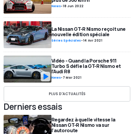
plus de 300 km/h
News
-
18 Jun 2022
La Nissan GT-R Nismo reçoit une
nouvelle édition spéciale
Séries Spéciales
-
14 Avr 2021
Vidéo - Quand la Porsche 911
Turbo S défie la GT-R Nismo et
l'Audi R8
News
-
7 Mar 2021
PLUS D'ACTUALITÉS
Derniers essais
Regardez à quelle vitesse la
Nissan GT-R Nismo va sur
l'autoroute