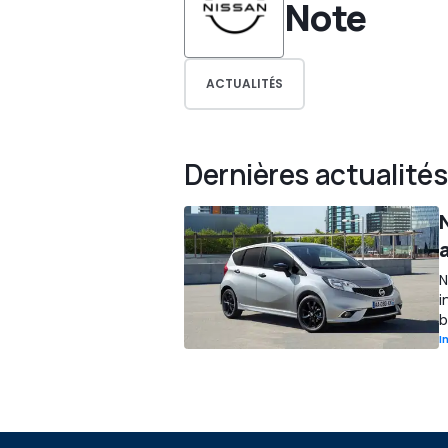
Note
ACTUALITÉS
Dernières actualités
a
N
i
b
I