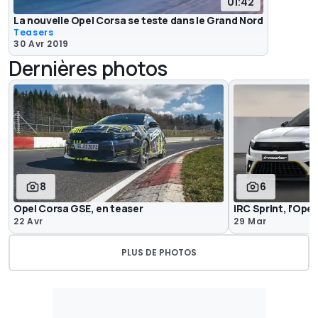
01:42
La nouvelle Opel Corsa se teste dans le Grand Nord
Teasers
30 Avr 2019
Dernières photos
8
6
Opel Corsa GSE, en teaser
iRC Sprint, l’Ope
22 Avr
29 Mar
PLUS DE PHOTOS