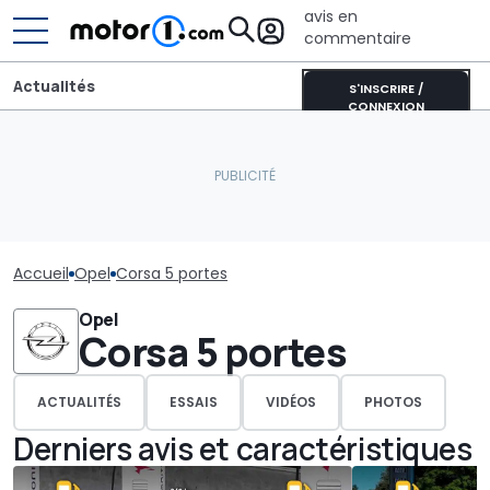
avis en
commentaire
Actualités
S'INSCRIRE /
CONNEXION
Accueil
Opel
Corsa 5 portes
Opel
Corsa 5 portes
ACTUALITÉS
ESSAIS
VIDÉOS
PHOTOS
Derniers avis et caractéristiques