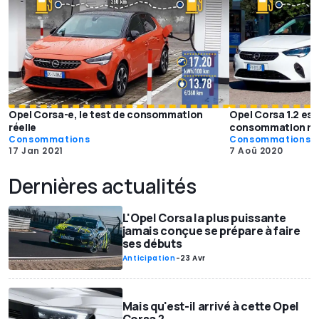
Opel Corsa-e, le test de consommation
Opel Corsa 1.2 ess
réelle
consommation rée
Consommations
Consommations
17 Jan 2021
7 Aoû 2020
Dernières actualités
L'Opel Corsa la plus puissante
jamais conçue se prépare à faire
ses débuts
Anticipation
-
23 Avr
Mais qu'est-il arrivé à cette Opel