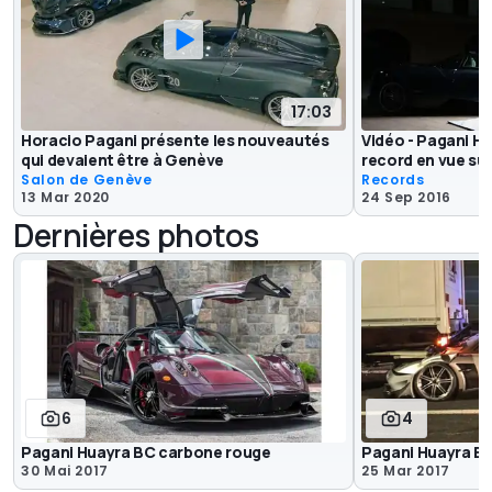
17:03
Horacio Pagani présente les nouveautés
Vidéo - Pagani H
qui devaient être à Genève
record en vue sur
Salon de Genève
Records
13 Mar 2020
24 Sep 2016
Dernières photos
6
4
Pagani Huayra BC carbone rouge
Pagani Huayra B
30 Mai 2017
25 Mar 2017