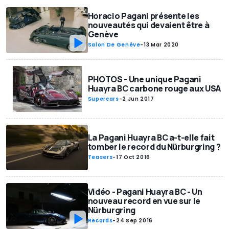
Horacio Pagani présente les
nouveautés qui devaient être à
Genève
Salon De Genève
-
13 Mar 2020
PHOTOS - Une unique Pagani
Huayra BC carbone rouge aux USA
Supercars
-
2 Jun 2017
La Pagani Huayra BC a-t-elle fait
tomber le record du Nürburgring ?
Teasers
-
17 Oct 2016
Vidéo - Pagani Huayra BC - Un
nouveau record en vue sur le
Nürburgring
Records
-
24 Sep 2016