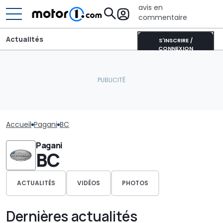
avis en
commentaire
Actualités
S'INSCRIRE /
CONNEXION
Accueil
Pagani
BC
Pagani
BC
ACTUALITÉS
VIDÉOS
PHOTOS
Dernières actualités