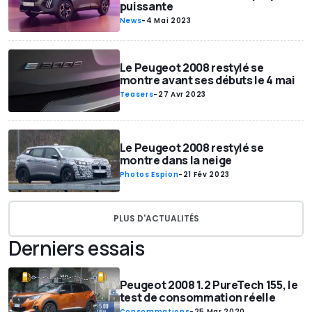
puissante
News
-
4 Mai 2023
Le Peugeot 2008 restylé se
montre avant ses débuts le 4 mai
Teasers
-
27 Avr 2023
Le Peugeot 2008 restylé se
montre dans la neige
Photos Espion
-
21 Fév 2023
PLUS D'ACTUALITÉS
Derniers essais
Peugeot 2008 1.2 PureTech 155, le
test de consommation réelle
Consommations
-
25 Mar 2020