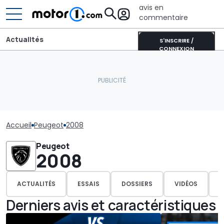
avis en
commentaire
Actualités
S'INSCRIRE /
CONNEXION
Accueil
Peugeot
2008
Peugeot
2008
ACTUALITÉS
ESSAIS
DOSSIERS
VIDÉOS
P
Derniers avis et caractéristiques