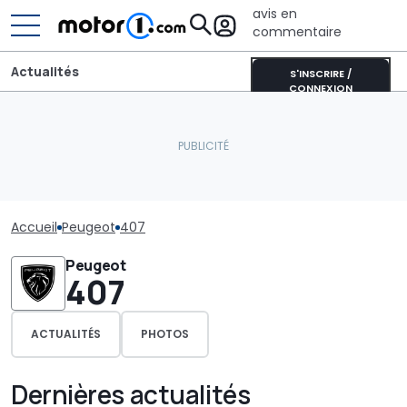
avis en
commentaire
Actualités
S'INSCRIRE /
CONNEXION
Accueil
Peugeot
407
Peugeot
407
ACTUALITÉS
PHOTOS
Dernières actualités