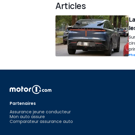
Articles
La
le
Su
cir
pri
Pho
Partenaires
Assurance jeune conducteur
Mon auto assure
Comparateur assurance auto