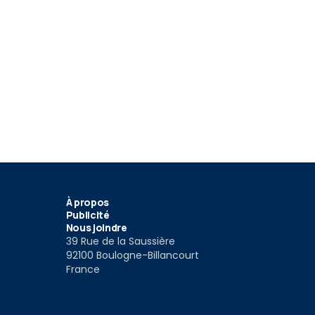
À propos
Publicité
Nous joindre
39 Rue de la Saussière
92100 Boulogne-Billancourt
France