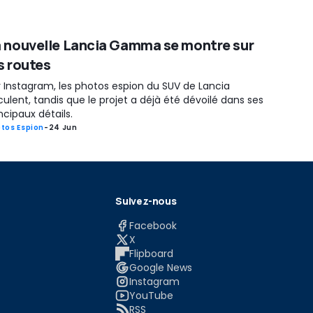
 nouvelle Lancia Gamma se montre sur
s routes
r Instagram, les photos espion du SUV de Lancia
culent, tandis que le projet a déjà été dévoilé dans ses
ncipaux détails.
tos Espion
-
24 Jun
Suivez-nous
Facebook
X
Flipboard
Google News
Instagram
YouTube
RSS