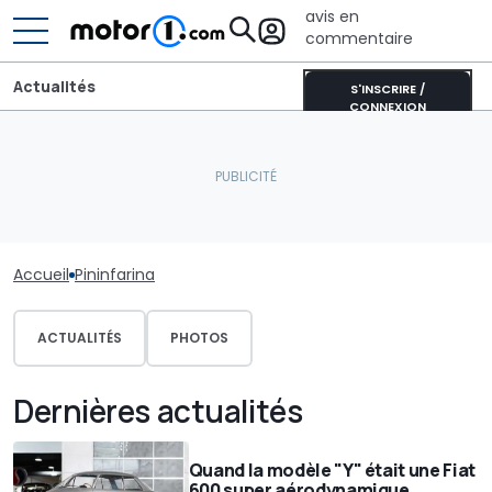
avis en
commentaire
Actualités
S'INSCRIRE /
CONNEXION
Accueil
Pininfarina
ACTUALITÉS
PHOTOS
Dernières actualités
Quand la modèle "Y" était une Fiat
600 super aérodynamique