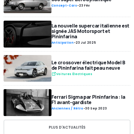
Concept-Cars
-
23 Fév
La nouvelle supercar italienne est
signée JAS Motorsport et
Pininfarina
Anticipation
-
23 Jul 2025
Le crossover électrique Model B
de Pininfarina fait peau neuve
Voitures Électriques
Ferrari Sigma par Pininfarina : la
F1 avant-gardiste
Anciennes / Rétro
-
30 Sep 2023
PLUS D'ACTUALITÉS