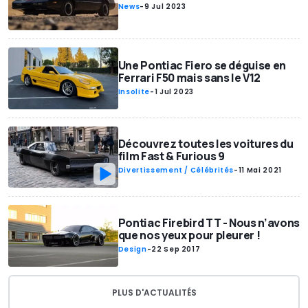
News
-
9 Jul 2023
Une Pontiac Fiero se déguise en
Ferrari F50 mais sans le V12
Insolite
-
1 Jul 2023
Découvrez toutes les voitures du
film Fast & Furious 9
Divertissement / Célébrités
-
11 Mai 2021
Pontiac Firebird TT - Nous n’avons
que nos yeux pour pleurer !
Design
-
22 Sep 2017
PLUS D'ACTUALITÉS