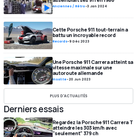
assemblait ses 911 en 1986
Anciennes / Rétro
-
3 Jan 2024
Cette Porsche 911 tout-terrain a
battu un incroyable record
Records
-
9 Déc 2023
Une Porsche 911 Carrera atteint sa
vitesse maximale sur une
autoroute allemande
Insolite
-
20 Jun 2023
PLUS D'ACTUALITÉS
Derniers essais
Regardez la Porsche 911 Carrera T
atteindre les 303 km/h avec
"seulement" 379 ch