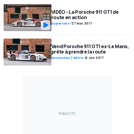
VIDÉO - La Porsche 911 GT1 de
route en action
Supercars
-
27 Mai 2017
Vend Porsche 911 GT1 ex-Le Mans,
prête à prendre la route
Anciennes / Rétro
-
8 Jan 2017