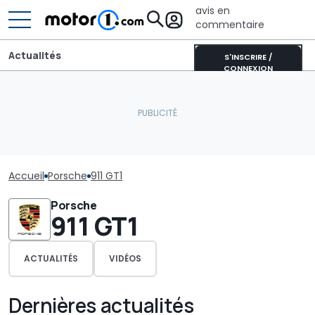
avis en
commentaire
Actualités
S'INSCRIRE /
CONNEXION
Accueil
Porsche
911 GT1
Porsche
911 GT1
ACTUALITÉS
VIDÉOS
Dernières actualités