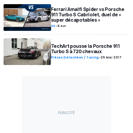
Ferrari Amalfi Spider vs Porsche
911 Turbo S Cabriolet, duel de «
super décapotables »
VS
-
6 Avr
TechArt pousse la Porsche 911
Turbo S à 720 chevaux
Pièces Détachées / Tuning
-
25 Mar 2017