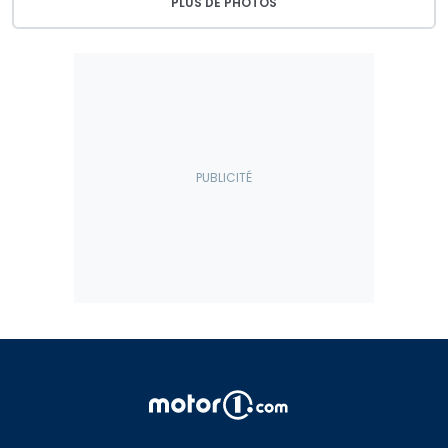
PLUS DE PHOTOS