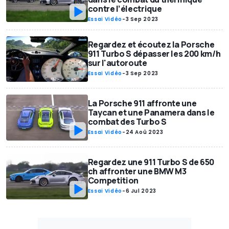
contre l’électrique
Essai Vidéo
-
3 Sep 2023
Regardez et écoutez la Porsche
911 Turbo S dépasser les 200 km/h
sur l'autoroute
Essai Vidéo
-
3 Sep 2023
La Porsche 911 affronte une
Taycan et une Panamera dans le
combat des Turbo S
Essai Vidéo
-
24 Aoû 2023
Regardez une 911 Turbo S de 650
ch affronter une BMW M3
Competition
Essai Vidéo
-
6 Jul 2023