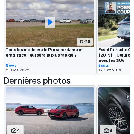
17:28
Tous les modèles de Porsche dans un
Essai Porsche C
drag-race : qui sera le plus rapide ?
(2019) – Celui qu
avec les SUV
News
Essai
21 Oct 2022
12 Oct 2019
Dernières photos
4
9