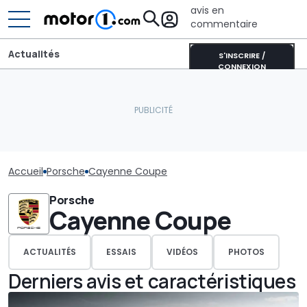
avis en
commentaire
Actualités
S'INSCRIRE /
CONNEXION
Accueil
Porsche
Cayenne Coupe
Porsche
Cayenne Coupe
ACTUALITÉS
ESSAIS
VIDÉOS
PHOTOS
Derniers avis et caractéristiques