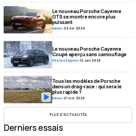
Le nouveau Porsche Cayenne
GTS se montre encore plus
puissant
News
-
22 Avr 2024
Le nouveau Porsche Cayenne
Coupé aperçu sans camouflage
Photos Espion
-
12 Jan 2023
Tous les modèles de Porsche
dans un drag-race : qui sera le
plus rapide ?
News
-
21 Oct 2022
PLUS D'ACTUALITÉS
Derniers essais