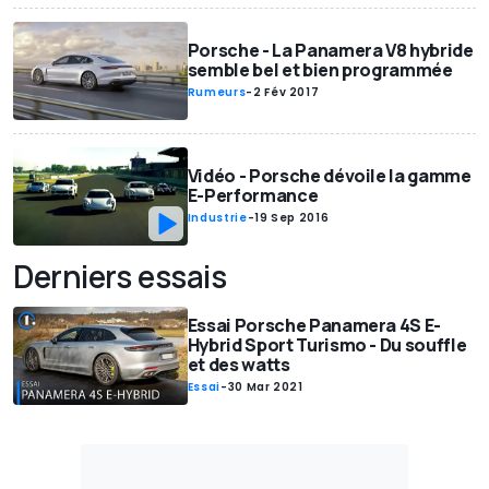
Porsche - La Panamera V8 hybride
semble bel et bien programmée
Rumeurs
-
2 Fév 2017
Vidéo - Porsche dévoile la gamme
E-Performance
Industrie
-
19 Sep 2016
Derniers essais
Essai Porsche Panamera 4S E-
Hybrid Sport Turismo - Du souffle
et des watts
Essai
-
30 Mar 2021