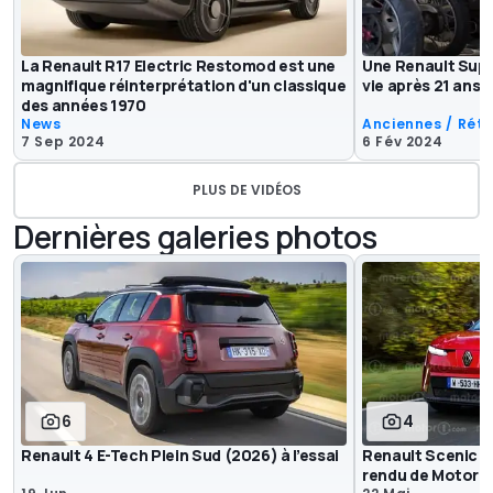
La Renault R17 Electric Restomod est une
Une Renault Sup
magnifique réinterprétation d'un classique
vie après 21 ans 
des années 1970
News
Anciennes / Rétr
7 Sep 2024
6 Fév 2024
PLUS DE VIDÉOS
Dernières galeries photos
6
4
Renault 4 E-Tech Plein Sud (2026) à l’essai
Renault Scenic E-
rendu de Motor1