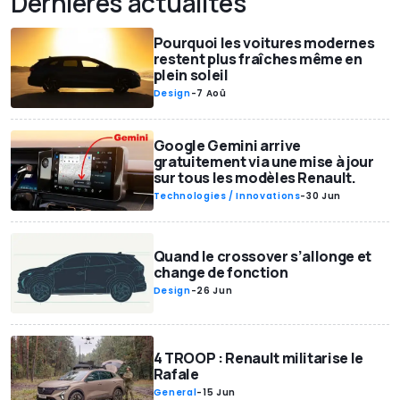
Dernières actualités
Pourquoi les voitures modernes
restent plus fraîches même en
plein soleil
Design
-
7 Aoû
Google Gemini arrive
gratuitement via une mise à jour
sur tous les modèles Renault.
Technologies / Innovations
-
30 Jun
Quand le crossover s’allonge et
change de fonction
Design
-
26 Jun
4 TROOP : Renault militarise le
Rafale
General
-
15 Jun