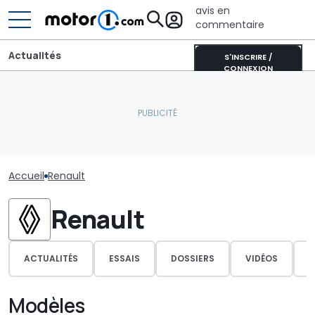
avis en
commentaire
Actualités
S'INSCRIRE /
CONNEXION
Accueil
Renault
Renault
ACTUALITÉS
ESSAIS
DOSSIERS
VIDÉOS
P
Modèles