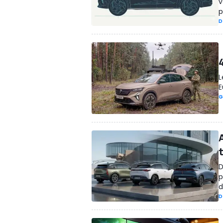
v
p
D
L
E
G
A
D
p
d
D