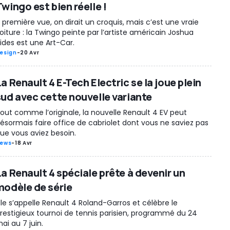
wingo est bien réelle !
 première vue, on dirait un croquis, mais c’est une vraie
oiture : la Twingo peinte par l’artiste américain Joshua
ides est une Art-Car.
esign
-
20 Avr
a Renault 4 E-Tech Electric se la joue plein
sud avec cette nouvelle variante
out comme l’originale, la nouvelle Renault 4 EV peut
ésormais faire office de cabriolet dont vous ne saviez pas
ue vous aviez besoin.
ews
-
18 Avr
La Renault 4 spéciale prête à devenir un
modèle de série
lle s’appelle Renault 4 Roland-Garros et célèbre le
restigieux tournoi de tennis parisien, programmé du 24
ai au 7 juin.