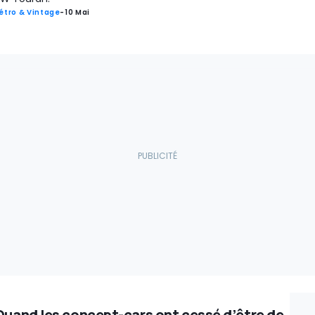
étro & Vintage
-
10 Mai
Quand les concept-cars ont cessé d’être de