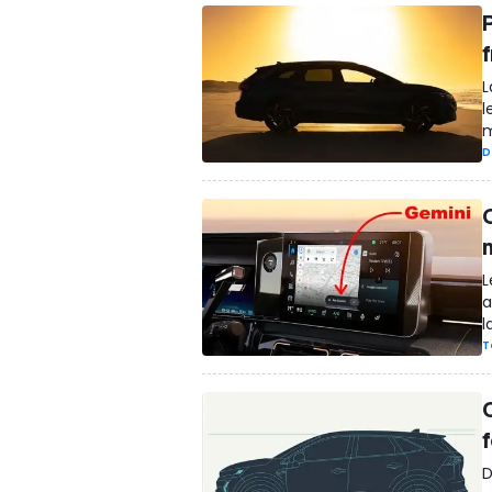
L
l
m
D
L
a
l
T
D