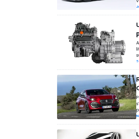
v
J
A
l
s
T
P
s
p
N