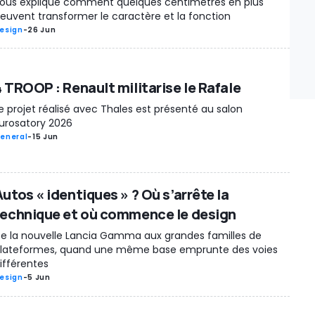
ous explique comment quelques centimètres en plus
euvent transformer le caractère et la fonction
esign
-
26 Jun
4 TROOP : Renault militarise le Rafale
e projet réalisé avec Thales est présenté au salon
urosatory 2026
eneral
-
15 Jun
utos « identiques » ? Où s’arrête la
technique et où commence le design
e la nouvelle Lancia Gamma aux grandes familles de
lateformes, quand une même base emprunte des voies
ifférentes
esign
-
5 Jun