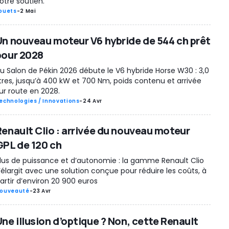
otre soutien.
ouets
-
2 Mai
Un nouveau moteur V6 hybride de 544 ch prêt
pour 2028
u Salon de Pékin 2026 débute le V6 hybride Horse W30 : 3,0
itres, jusqu’à 400 kW et 700 Nm, poids contenu et arrivée
ur route en 2028.
echnologies / Innovations
-
24 Avr
Renault Clio : arrivée du nouveau moteur
GPL de 120 ch
lus de puissance et d’autonomie : la gamme Renault Clio
’élargit avec une solution conçue pour réduire les coûts, à
artir d’environ 20 900 euros
ouveauté
-
23 Avr
Une illusion d’optique ? Non, cette Renault