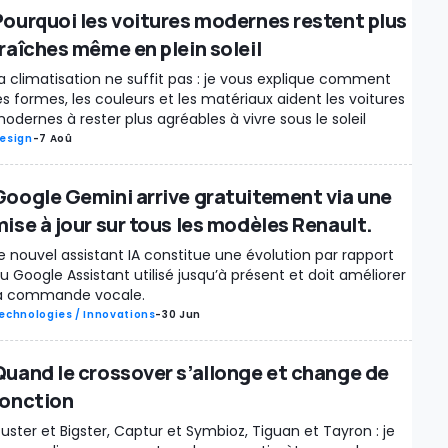
Pourquoi les voitures modernes restent plus
fraîches même en plein soleil
a climatisation ne suffit pas : je vous explique comment
es formes, les couleurs et les matériaux aident les voitures
odernes à rester plus agréables à vivre sous le soleil
esign
-
7 Aoû
Google Gemini arrive gratuitement via une
mise à jour sur tous les modèles Renault.
e nouvel assistant IA constitue une évolution par rapport
u Google Assistant utilisé jusqu’à présent et doit améliorer
a commande vocale.
echnologies / Innovations
-
30 Jun
Quand le crossover s’allonge et change de
fonction
uster et Bigster, Captur et Symbioz, Tiguan et Tayron : je