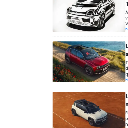
T
À
v
V
D
L
T
d
q
N
E
p
m