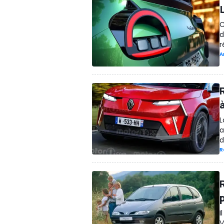
L
C
d
r
A
L
a
d
R
I
V