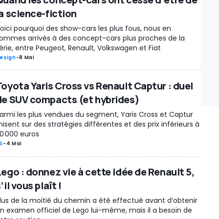
la science-fiction
oici pourquoi des show-cars les plus fous, nous en
ommes arrivés à des concept-cars plus proches de la
érie, entre Peugeot, Renault, Volkswagen et Fiat
esign
-
8 Mai
Toyota Yaris Cross vs Renault Captur : duel
de SUV compacts (et hybrides)
armi les plus vendues du segment, Yaris Cross et Captur
isent sur des stratégies différentes et des prix inférieurs à
0 000 euros
S
-
4 Mai
Lego : donnez vie à cette idée de Renault 5,
’il vous plaît !
lus de la moitié du chemin a été effectué avant d’obtenir
n examen officiel de Lego lui-même, mais il a besoin de