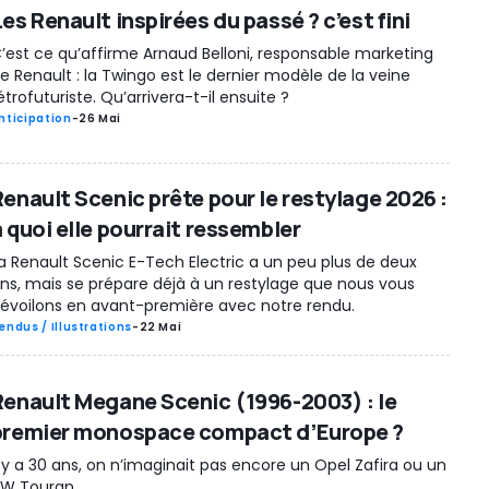
es Renault inspirées du passé ? c’est fini
’est ce qu’affirme Arnaud Belloni, responsable marketing
e Renault : la Twingo est le dernier modèle de la veine
étrofuturiste. Qu’arrivera-t-il ensuite ?
nticipation
-
26 Mai
Renault Scenic prête pour le restylage 2026 :
à quoi elle pourrait ressembler
a Renault Scenic E-Tech Electric a un peu plus de deux
ns, mais se prépare déjà à un restylage que nous vous
évoilons en avant-première avec notre rendu.
endus / Illustrations
-
22 Mai
Renault Megane Scenic (1996-2003) : le
premier monospace compact d’Europe ?
l y a 30 ans, on n’imaginait pas encore un Opel Zafira ou un
W Touran.