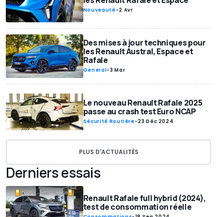
les Renault Rafale et Espace
Nouveauté
-
2 Avr
Des mises à jour techniques pour
les Renault Austral, Espace et
Rafale
General
-
3 Mar
Le nouveau Renault Rafale 2025
passe au crash test Euro NCAP
Sécurité Routière
-
23 Déc 2024
PLUS D'ACTUALITÉS
Derniers essais
Renault Rafale full hybrid (2024),
test de consommation réelle
Consommations
-
18 Sep 2024