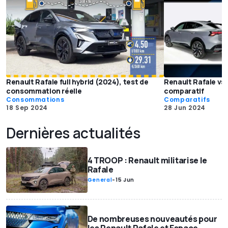
Renault Rafale full hybrid (2024), test de
Renault Rafale vs 
consommation réelle
comparatif
Consommations
Comparatifs
18 Sep 2024
28 Jun 2024
Dernières actualités
4 TROOP : Renault militarise le
Rafale
General
-
15 Jun
De nombreuses nouveautés pour