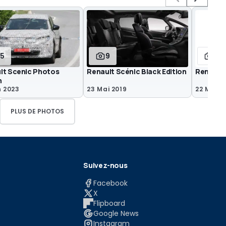
15
9
4
lt Scenic Photos
Renault Scénic Black Edition
Renault 
n
n 2023
23 Mai 2019
22 Mai 2
PLUS DE PHOTOS
Suivez-nous
Facebook
X
Flipboard
Google News
Instagram