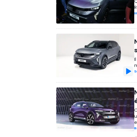
Q
R
I
I
m
S
C
u
e
R