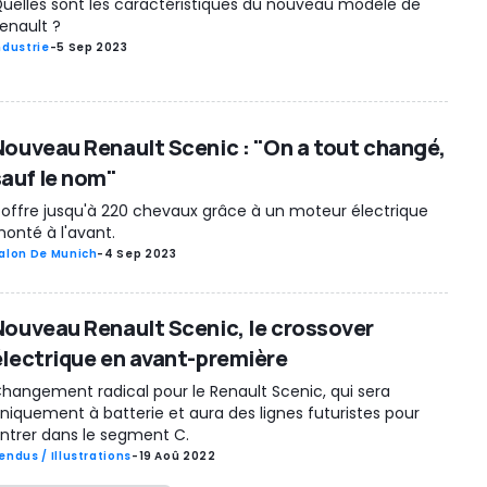
uelles sont les caractéristiques du nouveau modèle de
enault ?
ndustrie
-
5 Sep 2023
Nouveau Renault Scenic : "On a tout changé,
sauf le nom"
l offre jusqu'à 220 chevaux grâce à un moteur électrique
onté à l'avant.
alon De Munich
-
4 Sep 2023
Nouveau Renault Scenic, le crossover
électrique en avant-première
hangement radical pour le Renault Scenic, qui sera
niquement à batterie et aura des lignes futuristes pour
ntrer dans le segment C.
endus / Illustrations
-
19 Aoû 2022