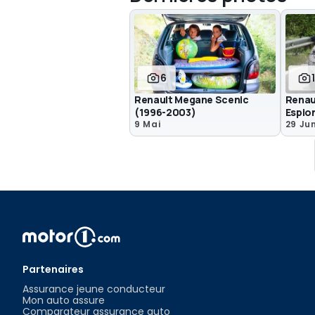
6
Renault Megane Scenic
Renau
(1996-2003)
Espio
9 Mai
29 Ju
Partenaires
Assurance jeune conducteur
Mon auto assure
Comparateur assurance auto