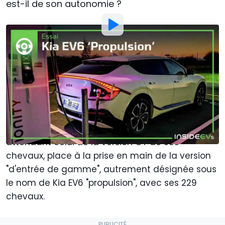
est-il de son autonomie ?
Par
:
Mael Pilven
23 Mar 2022
à
18:00
Ajouter Motor1.com en tant que
source préférée sur Google
Après un
premier essai très concluant de la Kia
EV6
dans sa version de 325 chevaux, et en
attendant celui de la version GT de 585
chevaux, place à la prise en main de la version
"d'entrée de gamme", autrement désignée sous
le nom de Kia EV6 "propulsion", avec ses 229
chevaux.