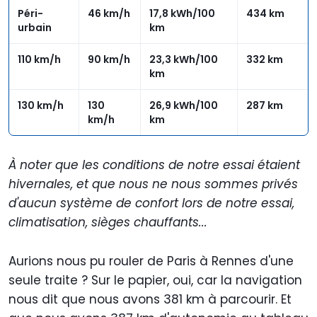
Péri-
46 km/h
17,8 kWh/100
434 km
urbain
km
110 km/h
90 km/h
23,3 kWh/100
332 km
km
130 km/h
130
26,9 kWh/100
287 km
km/h
km
À noter que les conditions de notre essai étaient
hivernales, et que nous ne nous sommes privés
d'aucun système de confort lors de notre essai,
climatisation, sièges chauffants...
Aurions nous pu rouler de Paris à Rennes d'une
seule traite ? Sur le papier, oui, car la navigation
nous dit que nous avons 381 km à parcourir. Et