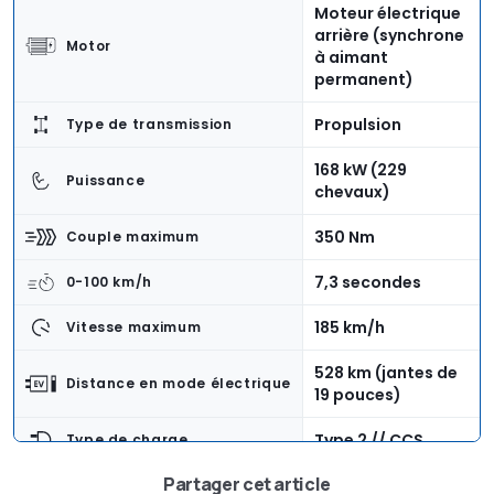
Moteur électrique
arrière (synchrone
Motor
à aimant
permanent)
Propulsion
Type de transmission
168 kW (229
Puissance
chevaux)
350 Nm
Couple maximum
7,3 secondes
0-100 km/h
185 km/h
Vitesse maximum
528 km (jantes de
Distance en mode électrique
19 pouces)
Type 2 // CCS
Type de charge
Partager cet article
2,3 kW : 10 – 100 %