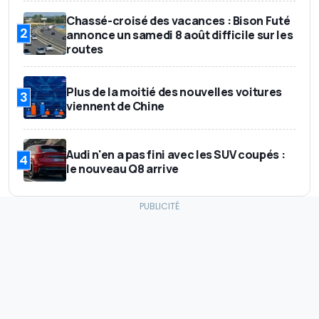
490 à 1300 litres
Volume de coffre
Chassé-croisé des vacances : Bison Futé
2
annonce un samedi 8 août difficile sur les
47990 €
Prix de base
routes
Plus de la moitié des nouvelles voitures
3
viennent de Chine
Audi n'en a pas fini avec les SUV coupés :
4
le nouveau Q8 arrive