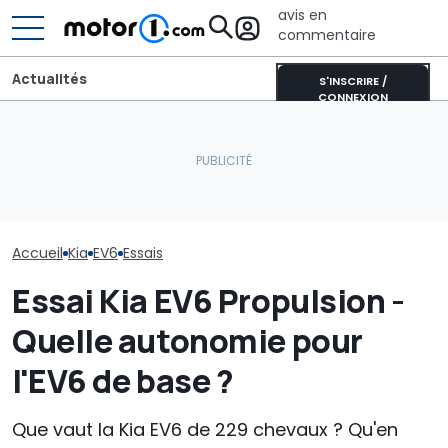
avis en
commentaire
Actualités
S'INSCRIRE /
CONNEXION
La Kia EV6 GT distance
Aston Martin contrainte
La Kia EV6 Face
facilement la Ferrari
de vendre la majeure
déjà disponible
Purosangue dans un duel
partie de son nom pour
commande en
d'accélération
survivre
Bretagne
Accueil
Kia
EV6
Essais
Essai Kia EV6 Propulsion -
Quelle autonomie pour
l'EV6 de base ?
Que vaut la Kia EV6 de 229 chevaux ? Qu'en