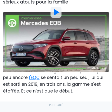
sérieux atouts pour la famille !
Par
:
Mael Pilven
9 Mai 2022
à
14:14
Ajouter Motor1.com en tant que
source préférée sur Google
Le label EQ de
Mercedes
commence peu à peu
à rentrer dans les têtes, les nouveautés
s'enchaînant à vitesse grand V. Et quand il y a
peu encore
l'EQC
se sentait un peu seul, lui qui
est sorti en 2019, en trois ans, la gamme s'est
étoffée. Et ce n'est que le début.