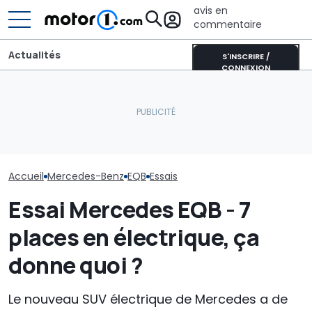
avis en
commentaire
Actualités
S'INSCRIRE /
CONNEXION
Le PDG de Mercedes sur
la Chine : « Je ne pense
Une nouvelle version du
La nouvelle M
pas que l’intensité
Purosangue aperçue à
AMG a déjà éta
concurrentielle
Maranello
record
disparaisse »
Accueil
Mercedes-Benz
EQB
Essais
Essai Mercedes EQB - 7
places en électrique, ça
donne quoi ?
Le nouveau SUV électrique de Mercedes a de