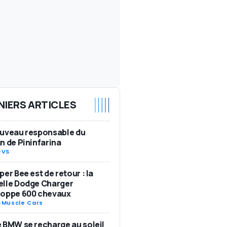
NIERS ARTICLES
ouveau responsable du
n de Pininfarina
-
VS
per Bee est de retour : la
elle Dodge Charger
loppe 600 chevaux
-
Muscle Cars
 BMW se recharge au soleil