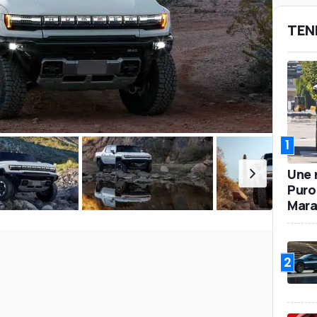
TEN
1
Une 
Puro
Mara
2