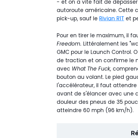
- et on a vite fait de dépasse
autoroute américaine. Cette ch
pick-up, sauf le
Rivian R1T
et p
Pour en tirer le maximum, il fa
Freedom.
Littéralement les "wat
GMC pour le Launch Control. O
de traction et on confirme le
avec
What The Fuck,
compren
bouton au volant. Le pied gauche
l'accélérateur, il faut attendre
avant de s'élancer avec une ac
douleur des pneus de 35 pouce
atteindre 60 mph (96 km/h).
Ré