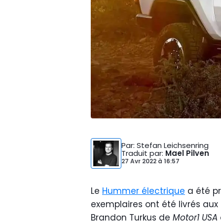
Par
: Stefan Leichsenring
Traduit par
:
Mael Pilven
27 Avr 2022
à
16:57
Le
Hummer électrique
a été pr
exemplaires ont été livrés aux
Brandon Turkus de
Motor1 USA