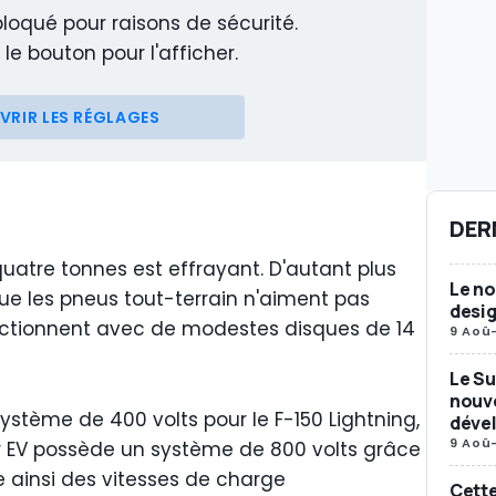
loqué pour raisons de sécurité.
 le bouton pour l'afficher.
VRIR LES RÉGLAGES
DER
uatre tonnes est effrayant. D'autant plus
Le n
ue les pneus tout-terrain n'aiment pas
desig
fonctionnent avec de modestes disques de 14
9 Aoû
Le Su
nouv
système de 400 volts pour le F-150 Lightning,
déve
9 Aoû
er EV possède un système de 800 volts grâce
re ainsi des vitesses de charge
Cette