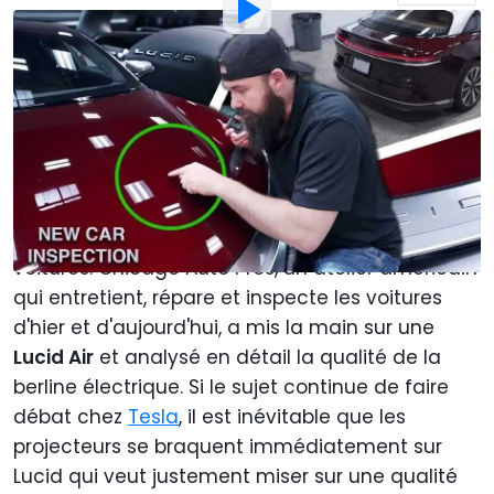
Par
: Ben O'Hare
Traduit par
:
Khalil Bouguerra
31 Mai 2022
à
15:07
Ajouter Motor1.com en tant que
source préférée sur Google
Tout nouveau constructeur automobile doit, au
début, faire face à la qualité de ses
voitures. Chicago Auto Pros, un atelier américain
qui entretient, répare et inspecte les voitures
d'hier et d'aujourd'hui, a mis la main sur une
Lucid Air
et analysé en détail la qualité de la
berline électrique. Si le sujet continue de faire
débat chez
Tesla
, il est inévitable que les
projecteurs se braquent immédiatement sur
Lucid qui veut justement miser sur une qualité