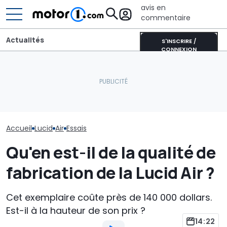
avis en
commentaire
Actualités
S'INSCRIRE /
CONNEXION
Lucid retarde le
lancement de son
L’intérieur du nouveau
Lucid Air Sapph
concurrent du Tesla
SUV Bentley, avec des
lancement eu
Model Y pour éviter les
commandes physiques
pour 250.000 
"erreurs du passé"
Accueil
Lucid
Air
Essais
Qu'en est-il de la qualité de
fabrication de la Lucid Air ?
Cet exemplaire coûte près de 140 000 dollars.
Est-il à la hauteur de son prix ?
14:22