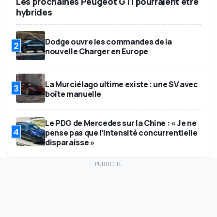
Les prochaines Peugeot GTi pourraient être
hybrides
Dodge ouvre les commandes de la
2
nouvelle Charger en Europe
La Murciélago ultime existe : une SV avec
3
boîte manuelle
Le PDG de Mercedes sur la Chine : « Je ne
4
pense pas que l’intensité concurrentielle
disparaisse »