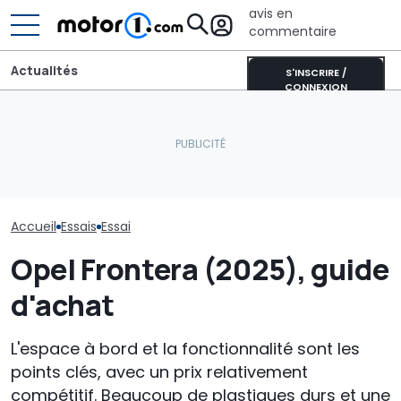
avis en
commentaire
Actualités
S'INSCRIRE /
CONNEXION
Une offre int
Mercedes VLE (2026),
Les prochaines Peugeot
pour un budget
l'essai de la Classe S des
GTi pourraient être
voici l'essai de
monospaces
hybrides
Leapmotor B0
Accueil
Essais
Essai
Opel Frontera (2025), guide
d'achat
L'espace à bord et la fonctionnalité sont les
points clés, avec un prix relativement
compétitif. Beaucoup de plastiques durs et une