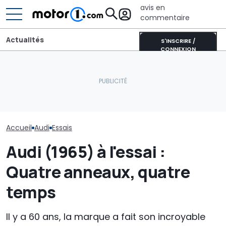
avis en
commentaire
Actualités
S'INSCRIRE /
CONNEXION
Une nouvelle vidéo
espion de l'Audi RS6
L'Europe veut dominer le
Audi n'en a pas
suscite le débat autour
marché des batteries LFP
les SUV coupés 
du moteur V6
grâce à l'IA
nouveau Q8 ar
Accueil
Audi
Essais
Audi (1965) à l'essai :
Quatre anneaux, quatre
temps
Il y a 60 ans, la marque a fait son incroyable