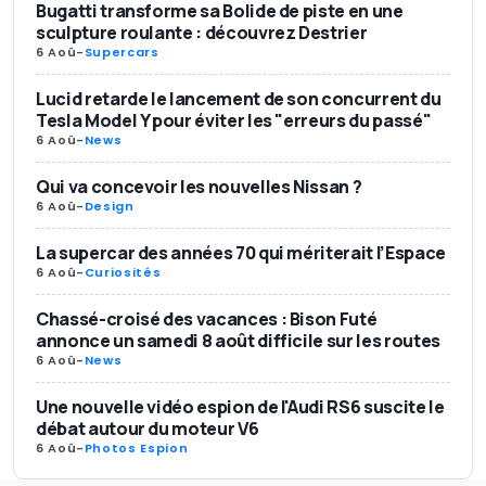
Bugatti transforme sa Bolide de piste en une
sculpture roulante : découvrez Destrier
6 Aoû
-
Supercars
Lucid retarde le lancement de son concurrent du
Tesla Model Y pour éviter les "erreurs du passé"
6 Aoû
-
News
Qui va concevoir les nouvelles Nissan ?
6 Aoû
-
Design
La supercar des années 70 qui mériterait l’Espace
6 Aoû
-
Curiosités
Chassé-croisé des vacances : Bison Futé
annonce un samedi 8 août difficile sur les routes
6 Aoû
-
News
Une nouvelle vidéo espion de l'Audi RS6 suscite le
débat autour du moteur V6
6 Aoû
-
Photos Espion