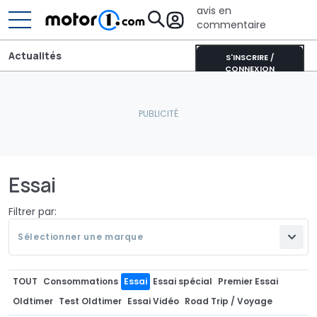
avis en
commentaire
Actualités
S'INSCRIRE /
CONNEXION
Essai
Filtrer par:
Sélectionner une marque
TOUT
Consommations
Essai
Essai spécial
Premier Essai
Oldtimer
Test Oldtimer
Essai Vidéo
Road Trip / Voyage