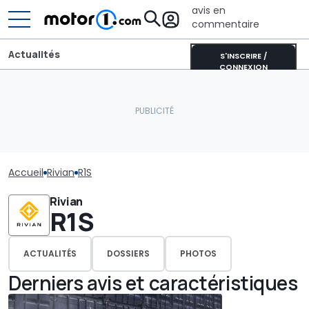
avis en
commentaire
Actualités
S'INSCRIRE /
CONNEXION
Accueil
Rivian
R1S
Rivian
R1S
ACTUALITÉS
DOSSIERS
PHOTOS
Derniers avis et caractéristiques