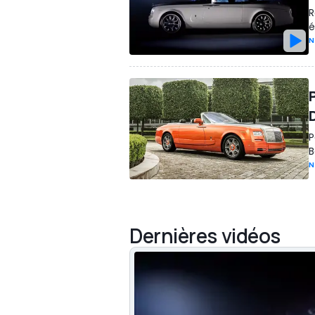
R
é
N
P
B
N
Dernières vidéos