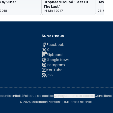
by Vilner
Drophead Coupé "Last Of
Beverly H
The Last"
 2018
14 Mai 2017
23 Aoû 2
Suivez-nous
Facebook
X
Flipboard
Google News
Instagram
YouTube
RSS
e confidentialité
Politique de cookies
Configuration des cookies
Conditions d
© 2026 Motorsport Network. Tous droits réservés.