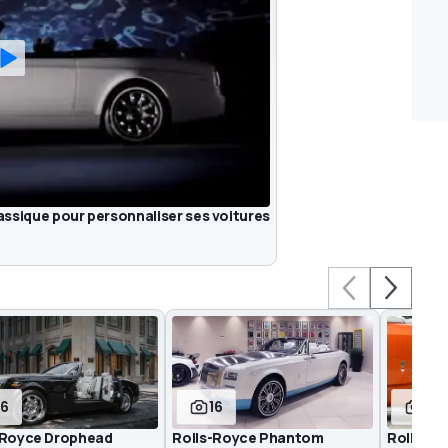
lassique pour personnaliser ses voitures
16
16
7
-Royce Drophead
Rolls-Royce Phantom
Rolls-R