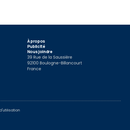
ills Edition
016
5 Aoû 2016
À propos
Publicité
Nous joindre
39 Rue de la Saussière
92100 Boulogne-Billancourt
France
'utilisation