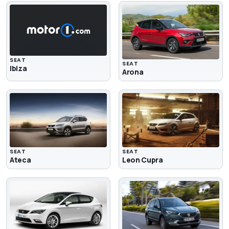
SEAT
SEAT
Ibiza
Arona
SEAT
SEAT
Ateca
Leon Cupra