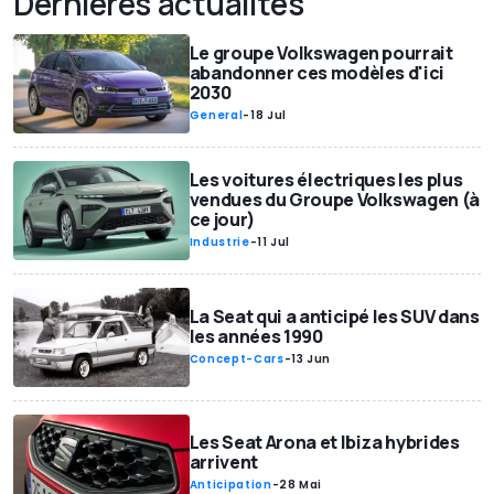
Dernières actualités
Le groupe Volkswagen pourrait
abandonner ces modèles d'ici
2030
General
-
18 Jul
Les voitures électriques les plus
vendues du Groupe Volkswagen (à
ce jour)
Industrie
-
11 Jul
La Seat qui a anticipé les SUV dans
les années 1990
Concept-Cars
-
13 Jun
Les Seat Arona et Ibiza hybrides
arrivent
Anticipation
-
28 Mai