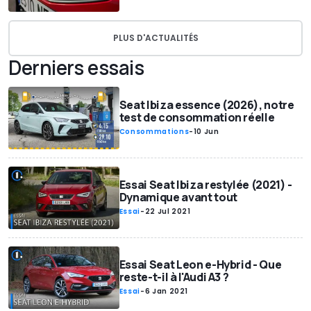
PLUS D'ACTUALITÉS
Derniers essais
Seat Ibiza essence (2026), notre
test de consommation réelle
Consommations
-
10 Jun
Essai Seat Ibiza restylée (2021) -
Dynamique avant tout
Essai
-
22 Jul 2021
Essai Seat Leon e-Hybrid - Que
reste-t-il à l'Audi A3 ?
Essai
-
6 Jan 2021