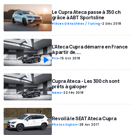
Le Cupra Ateca passe à 350 ch
grâce à ABT Sportsline
Pièces Détachées / Tuning
-
2 Déc 2018
L'Ateca Cupra démarre en France
à partir de....
Prix
-
15 Oct 2018
Cupra Ateca - Les 300 ch sont
prêts à galoper
News
-
22 Fév 2018
Revoilà le SEAT Ateca Cupra
Photos Espion
-
28 Avr 2017