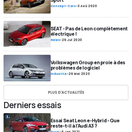
Sport
Concept-Cars
-
3 Aoû 2020
SEAT - Pas de Leon complètement
électrique !
News
-
26 Jul 2020
Volkswagen Group en proie à des
problèmes de logiciel
Industrie
-
26 Mai 2020
PLUS D'ACTUALITÉS
Derniers essais
Essai Seat Leon e-Hybrid - Que
reste-t-il à l'Audi A3 ?
Essai
-
6 Jan 2021