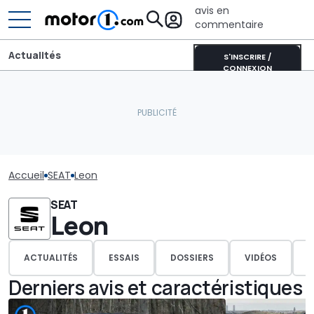
avis en
commentaire
Actualités
S'INSCRIRE /
CONNEXION
Accueil
SEAT
Leon
SEAT
Leon
ACTUALITÉS
ESSAIS
DOSSIERS
VIDÉOS
P
Derniers avis et caractéristiques