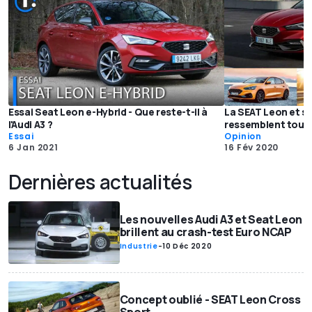
Essai Seat Leon e-Hybrid - Que reste-t-il à
La SEAT Leon et se
l'Audi A3 ?
ressemblent toute
Essai
Opinion
6 Jan 2021
16 Fév 2020
Dernières actualités
Les nouvelles Audi A3 et Seat Leon
brillent au crash-test Euro NCAP
Industrie
-
10 Déc 2020
Concept oublié - SEAT Leon Cross