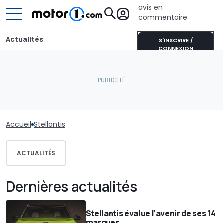
avis en
commentaire
Actualités
S'INSCRIRE /
CONNEXION
Accueil
Stellantis
ACTUALITÉS
Dernières actualités
Stellantis évalue l'avenir de ses 14
marques