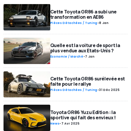
Cette Toyota GR86 a subi une
transformation en AE86
Pièces Détachées / Tuning
-
8 Jan
Quelle est la voiture de sport la
plus vendue aux Etats-Unis ?
Économie / Marché
-
7 Jan
Cette Toyota GR86 surélevée est
faite pour le rallye
Pièces Détachées / Tuning
-
31 Déc 2025
Toyota GR86 Yuzu Edition : la
sportive qui fait des envieux !
News
-
7 Avr 2025