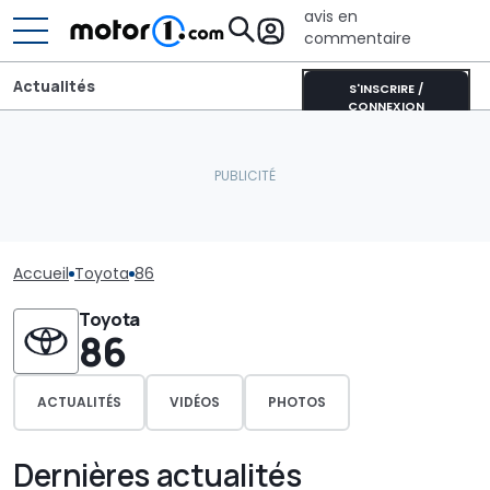
avis en
commentaire
Actualités
S'INSCRIRE /
CONNEXION
Accueil
Toyota
86
Toyota
86
ACTUALITÉS
VIDÉOS
PHOTOS
Dernières actualités