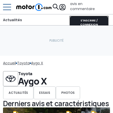
avis en
commentaire
Actualités
S'INSCRIRE /
CONNEXION
Accueil
Toyota
Aygo X
Toyota
Aygo X
ACTUALITÉS
ESSAIS
PHOTOS
Derniers avis et caractéristiques