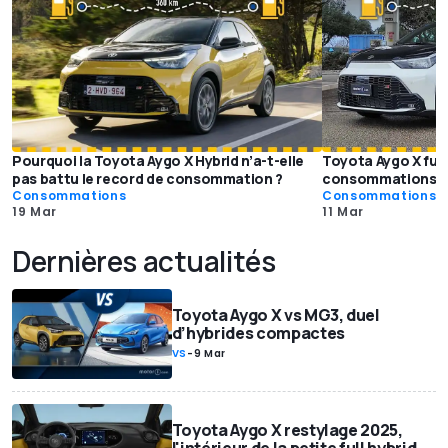
Pourquoi la Toyota Aygo X Hybrid n’a-t-elle
Toyota Aygo X full
pas battu le record de consommation ?
consommations ré
Consommations
Consommations
19 Mar
11 Mar
Dernières actualités
Toyota Aygo X vs MG3, duel
d’hybrides compactes
VS
-
9 Mar
Toyota Aygo X restylage 2025,