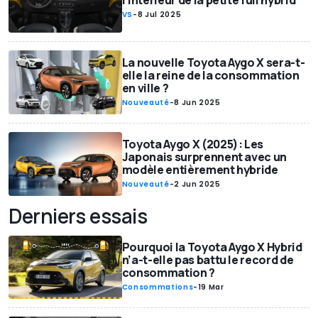
l'intérieur de la petite full hybrid
VS
-
8 Jul 2025
La nouvelle Toyota Aygo X sera-t-
elle la reine de la consommation
en ville ?
Nouveauté
-
8 Jun 2025
Toyota Aygo X (2025): Les
Japonais surprennent avec un
modèle entièrement hybride
Nouveauté
-
2 Jun 2025
Derniers essais
Pourquoi la Toyota Aygo X Hybrid
n’a-t-elle pas battu le record de
consommation ?
Consommations
-
19 Mar