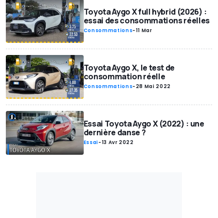
Toyota Aygo X full hybrid (2026) :
essai des consommations réelles
Consommations
-
11 Mar
Toyota Aygo X, le test de
consommation réelle
Consommations
-
28 Mai 2022
Essai Toyota Aygo X (2022) : une
dernière danse ?
Essai
-
13 Avr 2022