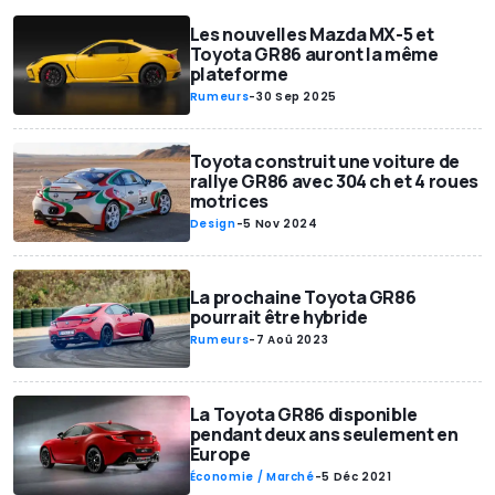
Les nouvelles Mazda MX-5 et
Toyota GR86 auront la même
plateforme
Rumeurs
-
30 Sep 2025
Toyota construit une voiture de
rallye GR86 avec 304 ch et 4 roues
motrices
Design
-
5 Nov 2024
La prochaine Toyota GR86
pourrait être hybride
Rumeurs
-
7 Aoû 2023
La Toyota GR86 disponible
pendant deux ans seulement en
Europe
Économie / Marché
-
5 Déc 2021