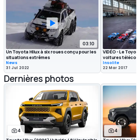
03:10
Un Toyota Hilux à six roues conçu pour les
VIDÉO - Le Toyota
situations extrêmes
voitures téléc
News
Insolite
31 Jul 2022
22 Mar 2017
Dernières photos
4
4