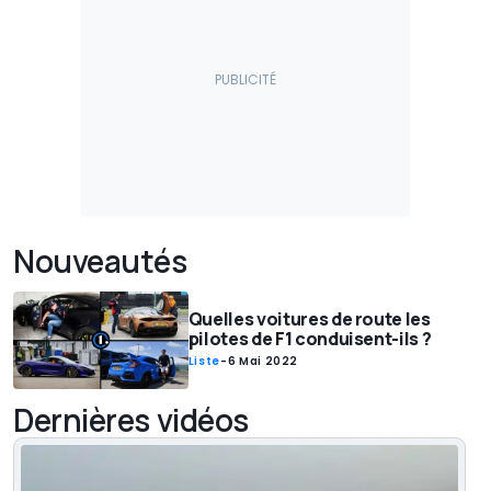
Nouveautés
Quelles voitures de route les
pilotes de F1 conduisent-ils ?
Liste
-
6 Mai 2022
Dernières vidéos