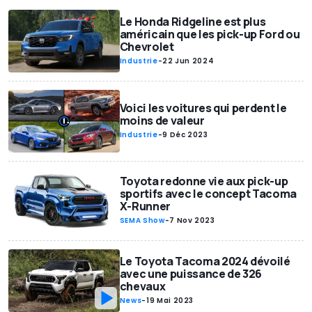
Le Honda Ridgeline est plus
américain que les pick-up Ford ou
Chevrolet
Industrie
-
22 Jun 2024
Voici les voitures qui perdent le
moins de valeur
Industrie
-
9 Déc 2023
Toyota redonne vie aux pick-up
sportifs avec le concept Tacoma
X-Runner
SEMA Show
-
7 Nov 2023
Le Toyota Tacoma 2024 dévoilé
avec une puissance de 326
chevaux
News
-
19 Mai 2023