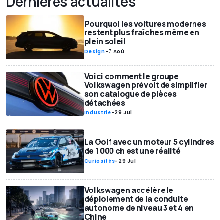
Dernières actualités
Pourquoi les voitures modernes
restent plus fraîches même en
plein soleil
Design
-
7 Aoû
Voici comment le groupe
Volkswagen prévoit de simplifier
son catalogue de pièces
détachées
Industrie
-
29 Jul
La Golf avec un moteur 5 cylindres
de 1 000 ch est une réalité
Curiosités
-
29 Jul
Volkswagen accélère le
déploiement de la conduite
autonome de niveau 3 et 4 en
Chine