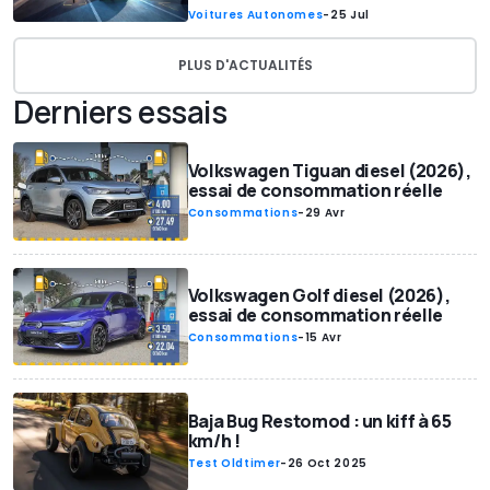
Voitures Autonomes
-
25 Jul
PLUS D'ACTUALITÉS
Derniers essais
Volkswagen Tiguan diesel (2026),
essai de consommation réelle
Consommations
-
29 Avr
Volkswagen Golf diesel (2026),
essai de consommation réelle
Consommations
-
15 Avr
Baja Bug Restomod : un kiff à 65
km/h !
Test Oldtimer
-
26 Oct 2025