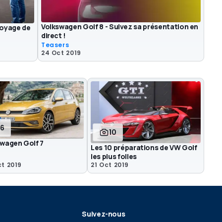
Volkswagen Golf 8 - Suivez sa présentation en
 voyage de
direct !
Teasers
24 Oct 2019
6
10
wagen Golf 7
Les 10 préparations de VW Golf
les plus folles
t 2019
21 Oct 2019
Suivez-nous