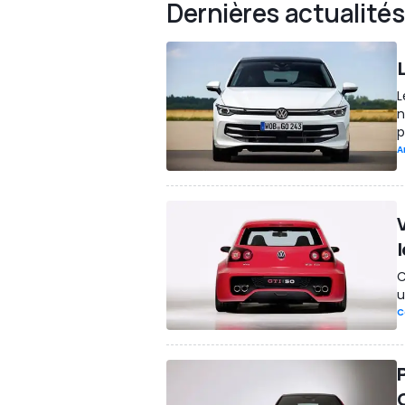
Dernières actualités
L
n
p
A
V
C
u
C