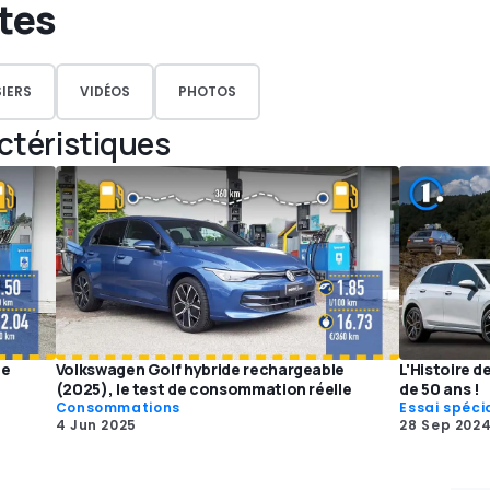
rtes
IERS
VIDÉOS
PHOTOS
actéristiques
de
Volkswagen Golf hybride rechargeable
L'Histoire d
(2025), le test de consommation réelle
de 50 ans !
Consommations
Essai spéci
4 Jun 2025
28 Sep 202