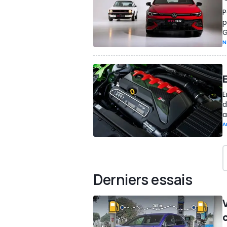
P
p
G
N
E
E
d
a
A
Derniers essais