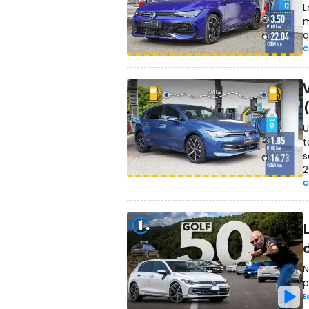
L
m
q
C
U
t
s
2
C
d
N
p
E