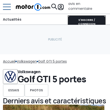
avis en
commentaire
Actualités
S'INSCRIRE /
CONNEXION
Accueil
Volkswagen
Golf GTI 5 portes
Volkswagen
Golf GTI 5 portes
ESSAIS
PHOTOS
Derniers avis et caractéristiques