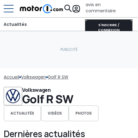
avis en
commentaire
Actualités
S'INSCRIRE /
CONNEXION
Accueil
Volkswagen
Golf R SW
Volkswagen
Golf R SW
ACTUALITÉS
VIDÉOS
PHOTOS
Dernières actualités