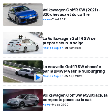
Volkswagen Golf R SW (2021) -
320 chevaux et du coffre
News
-
7 Jul 2021
La Volkswagen Golf R SW se
prépare sous la neige
Photos Espion
-
21 Fév 2021
La nouvelle Golf R SW chassée
par la BMW M4 sur le Nürburgring
Photos Espion
-
15 Sep 2020
Volkswagen Golf SW et Alltrack, la
compacte passe au break
News
-
9 Sep 2020