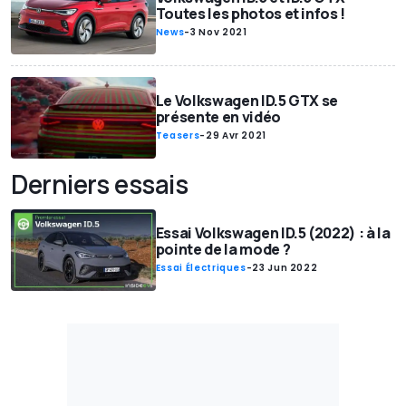
Toutes les photos et infos !
News
-
3 Nov 2021
Le Volkswagen ID.5 GTX se
présente en vidéo
Teasers
-
29 Avr 2021
Derniers essais
Essai Volkswagen ID.5 (2022) : à la
pointe de la mode ?
Essai Électriques
-
23 Jun 2022