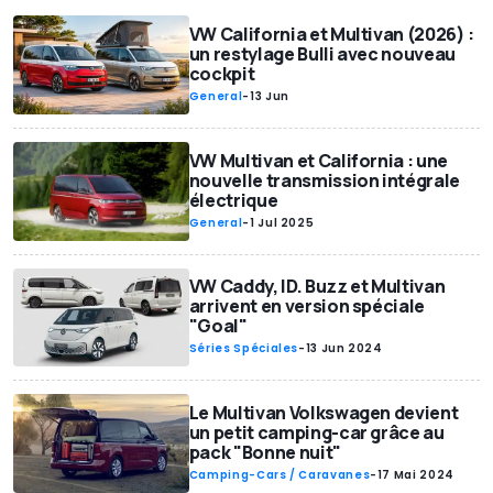
VW California et Multivan (2026) :
un restylage Bulli avec nouveau
cockpit
General
-
13 Jun
VW Multivan et California : une
nouvelle transmission intégrale
électrique
General
-
1 Jul 2025
VW Caddy, ID. Buzz et Multivan
arrivent en version spéciale
"Goal"
Séries Spéciales
-
13 Jun 2024
Le Multivan Volkswagen devient
un petit camping-car grâce au
pack "Bonne nuit"
Camping-Cars / Caravanes
-
17 Mai 2024