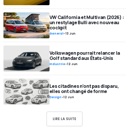
VW California et Multivan (2026) :
un restylage Bulli avec nouveau
cockpit
General
-
13 Jun
Volkswagen pourrait relancer la
Golf standard aux États-Unis
Industrie
-
12 Jun
Les citadines n’ont pas disparu,
elles ont changé de forme
Design
-
12 Jun
LIRE LA SUITE