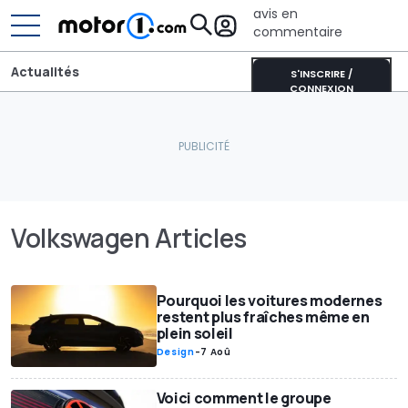
avis en
commentaire
Actualités
S'INSCRIRE /
CONNEXION
Volkswagen Articles
Pourquoi les voitures modernes
restent plus fraîches même en
plein soleil
Design
-
7 Aoû
Voici comment le groupe