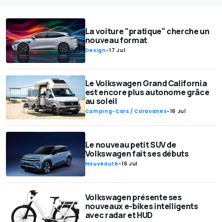
La voiture "pratique" cherche un
nouveau format
Design
-
17 Jul
Le Volkswagen Grand California
est encore plus autonome grâce
au soleil
Camping-Cars / Caravanes
-
16 Jul
Le nouveau petit SUV de
Volkswagen fait ses débuts
Nouveauté
-
16 Jul
Volkswagen présente ses
nouveaux e-bikes intelligents
avec radar et HUD