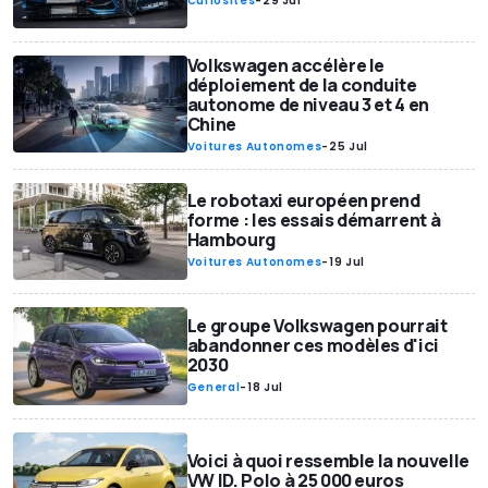
Curiosités
-
29 Jul
Volkswagen accélère le
déploiement de la conduite
autonome de niveau 3 et 4 en
Chine
Voitures Autonomes
-
25 Jul
Le robotaxi européen prend
forme : les essais démarrent à
Hambourg
Voitures Autonomes
-
19 Jul
Le groupe Volkswagen pourrait
abandonner ces modèles d'ici
2030
General
-
18 Jul
Voici à quoi ressemble la nouvelle
VW ID. Polo à 25 000 euros