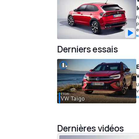
F
p
e
N
Derniers essais
U
v
E
Dernières vidéos