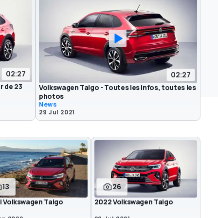
02:27
02:27
r de 23
Volkswagen Taigo - Toutes les infos, toutes les
photos
News
29 Jul 2021
13
26
i Volkswagen Taigo
2022 Volkswagen Taigo