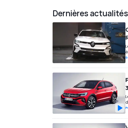
Dernières actualités
L
é
S
L
d
P