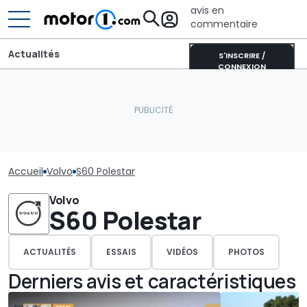
avis en
commentaire
Actualités
S'INSCRIRE /
CONNEXION
Accueil
Volvo
S60 Polestar
Volvo
S60 Polestar
ACTUALITÉS
ESSAIS
VIDÉOS
PHOTOS
Derniers avis et caractéristiques