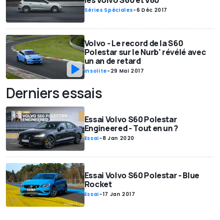
les Volvo S60 et V60
Séries Spéciales
-
6 Déc 2017
Volvo - Le record de la S60
Polestar sur le Nurb' révélé avec
un an de retard
Insolite
-
29 Mai 2017
Derniers essais
Essai Volvo S60 Polestar
Engineered - Tout en un ?
Essai
-
8 Jan 2020
Essai Volvo S60 Polestar - Blue
Rocket
Essai
-
17 Jan 2017