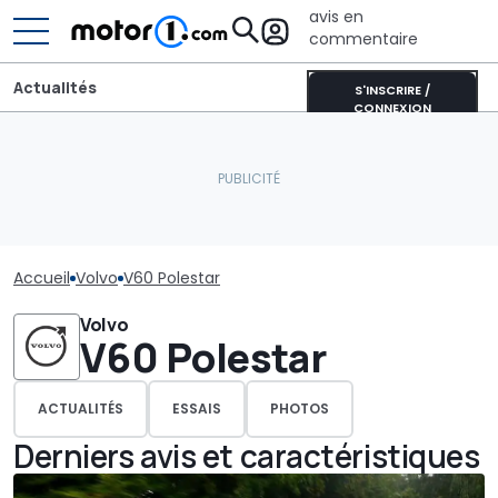
avis en
commentaire
Actualités
S'INSCRIRE /
CONNEXION
Accueil
Volvo
V60 Polestar
Volvo
V60 Polestar
ACTUALITÉS
ESSAIS
PHOTOS
Derniers avis et caractéristiques