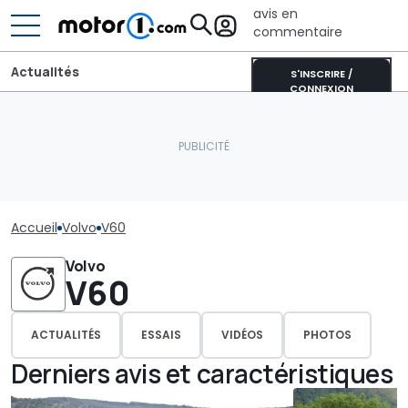
avis en
commentaire
Actualités
S'INSCRIRE /
CONNEXION
Accueil
Volvo
V60
Volvo
V60
ACTUALITÉS
ESSAIS
VIDÉOS
PHOTOS
Derniers avis et caractéristiques