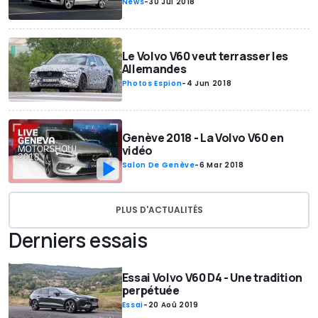
News
-
30 Jul 2018
Le Volvo V60 veut terrasser les
Allemandes
Photos Espion
-
4 Jun 2018
Genève 2018 - La Volvo V60 en
vidéo
Salon De Genève
-
6 Mar 2018
PLUS D'ACTUALITÉS
Derniers essais
Essai Volvo V60 D4 - Une tradition
perpétuée
Essai
-
20 Aoû 2019